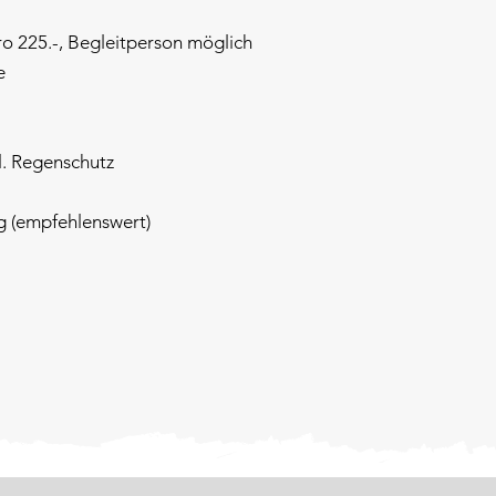
o 225.-, Begleitperson möglich
e
l. Regenschutz
g (empfehlenswert)